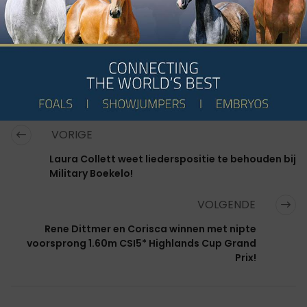
alle rankings!
PAARDEN:
DONATELLO D'AUGE
CATEGORIËN:
SPRINGEN
,
FOKKERIJ
VORIGE
Laura Collett weet liederspositie te behouden bij
Military Boekelo!
VOLGENDE
Rene Dittmer en Corisca winnen met nipte
voorsprong 1.60m CSI5* Highlands Cup Grand
Prix!