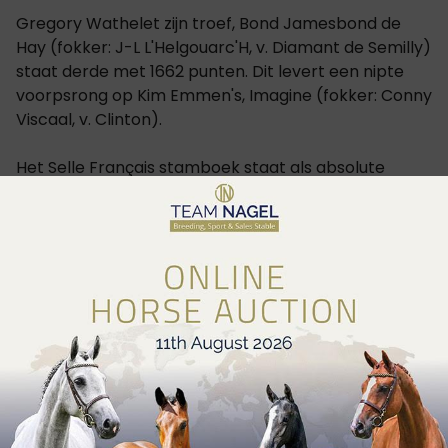
Gregory Wathelet zijn troef, Bond Jamesbond de
Hay (fokker: J-L L'Helgouarc'H, v. Diamant de Semilly)
staat derde met 1662 punten. Dit levert een nipte
voorpsrong op Kim Emmen's, Imagine (fokker: Conny
Viscaal, v. Clinton).
Het Selle Français stamboek staat als absolute
nummer één in de ranking met een ruime
voorsprong op het Holstein. Het Nederlandse KWPN
stamboek eindigt derde.
Net buiten de top drie staat het Belgische BWP
stamboek op de vierde plaats, voor het OS.
Zangersheide is met een nipt verschil zesde.
Recent pleitte Luc Tilleman in de EQUTALK podcast
om het puntensysteem van de WBFSH ranking te
herbekijken
!