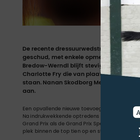
De recente dressuurwedstrijden hebben d
geschud, met enkele opmerkelijke veran
Bredow-Werndl blijft stevig op de eerst
Charlotte Fry die van plaats wisselen en
staan.
Nanan Skodborg Merrald en Charlo
aan.
Een opvallende nieuwe toevoeging aan de top 
Na indrukwekkende optredens met Mount St. Joh
Grand Prix als de Grand Prix Spécial won tijde
plek binnen de top tien op en staat op acht.