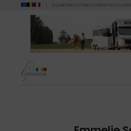
EQUMEDIA
EQUITUBE
EQULIFESTYLE
EQUJOB
D
Emmelie Sc