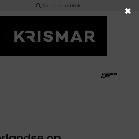
×
erlandse op