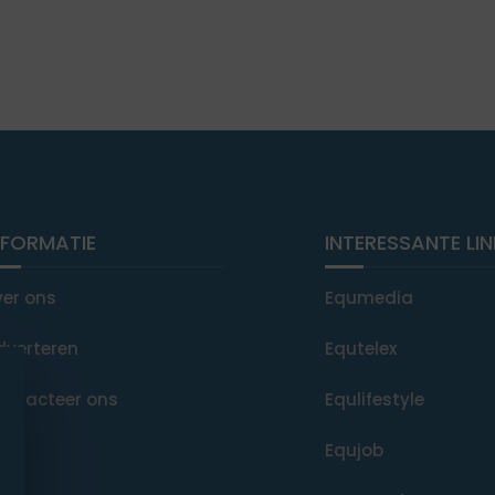
NFORMATIE
INTERESSANTE LI
ver ons
Equmedia
dverteren
Equtelex
ontacteer ons
Equlifestyle
Equjob