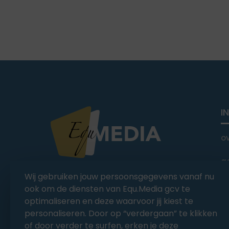
I
o
a
You Ride it We Write it,
Wij gebruiken jouw persoonsgegevens vanaf nu
Equestrian news
C
ook om de diensten van Equ.Media gcv te
optimaliseren en deze waarvoor jij kiest te
personaliseren. Door op “verdergaan” te klikken
of door verder te surfen, erken je deze