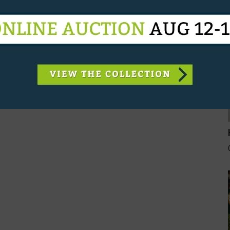
taat nu op de negende plaats, terwijl
Marlies Van
ats zeventien, komende van veertien.