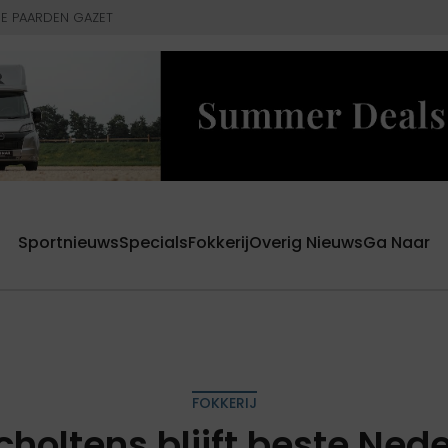
E PAARDEN GAZET
Sportnieuws
Specials
Fokkerij
Overig Nieuws
Ga Naar
FOKKERIJ
holtens blijft beste Ned