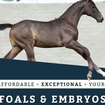
e wereldranglijst flink door elkaar
deringen in de top tien. Jessica Von
e plaats, gevolgd door Isabell Werth en
 respectievelijk op twee en drie komen te
tte Dujardin vullen verder de top vijf
tien is Cathrine Laudrup-Dufour uit Denemarken.
n Freestyle (v. Fidermark), waarbij ze zowel de
ns het evenement in Herning, eist ze meteen haar