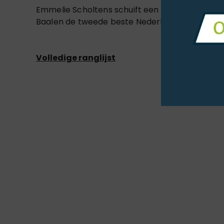
Emmelie Scholtens schuift een plaatsje op en s
Baalen de tweede beste Nederlandse is op pla
Volledige ranglijst