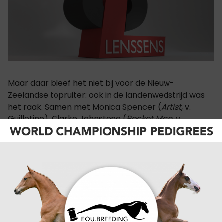
Maar daar bleef het niet bij voor de Nieuw-
Zeelandse topruiter: ook in de landenwedstrijd was
het raak. Samen met Monica Spencer (
Artist
, v.
Guillotine), Clarke Johnstone (
Rocket Man
, v.
Diacontinus) en Samantha Lissington (
Lord Seekonig
,
v. Lord Fauntleroy) bezorgde hij Team Nieuw-
Zeeland de overwinning in de teamcompetitie van
de USB Cup. Spencer liet extra indruk achter door
met
Artist
de snelste tijd in de cross neer te zetten
en individueel als zesde te eindigen. Johnstone werd
individueel negende, Lissington sloot af op de 22ste
plaats.