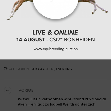
Met een totaalscore van 108,5 strafpunten bleef
Nieuw-Zeeland de Verenigde Staten (117,2) en
Groot-Brittannië (134,1) ruimschoots voor.
Opvallend, aangezien de Britten na de dressuur en
het springen nog aan de leiding gingen.
CHIO Aken 2025 betekende zo een dubbelslag voor
Tim Price en zijn team — een editie om niet snel te
vergeten.
CATEGORIËN:
CHIO AACHEN
,
EVENTING
VORIGE
WOW! Justin Verboomen wint Grand Prix Special
Aken ... en laat zo Isabell Werth achter zich!