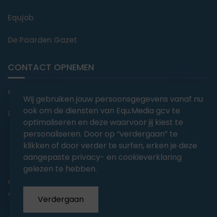
Equjob
De Paarden Gazet
CONTACT OPNEMEN
editorial@equmedia.be
Wij gebruiken jouw persoonsgegevens vanaf nu
ook om de diensten van Equ.Media gcv te
Langendamdreef 22 9880 Aalter België
optimaliseren en deze waarvoor jij kiest te
personaliseren. Door op “verdergaan” te
klikken of door verder te surfen, erken je deze
aangepaste privacy- en cookieverklaring
gelezen te hebben.
abonnementsvoorwaarden
Privacy
Algemene voorwaarden
Verdergaan
Copyrights 2026
EQU.MEDIA BV
. All Rights Reserved.
With
Love
from our team.