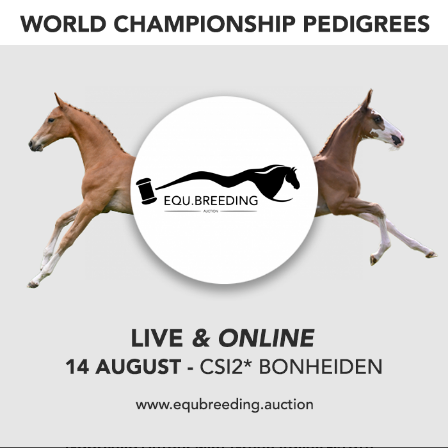
naar de tweede plaats in de 1.50m rubriek van de
Sunshine Tour. Het paar plaatste zich vorig jaar nog
in de prijzen in Maastricht.
Voordien zat Karl-Heinz Markus in het zadel van de
ruin.
bron: Facebook
CATEGORIËN:
SPRINGEN
,
TRANSFER
VORIGE
Twaalf spring- en negen dressuurhengsten
aangeleverd
VOLGENDE