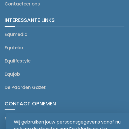
Contacteer ons
INTERESSANTE LINKS
Equmedia
Equtelex
Equlifestyle
Equjob
De Paarden Gazet
CONTACT OPNEMEN
editorial@equmedia.be
Wij gebruiken jouw persoonsgegevens vanaf nu
ook om de diensten van Equ.Media gcv te