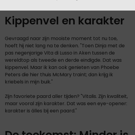
Kippenvel en karakter
Gevraagd naar zijn mooiste moment tot nu toe,
hoeft hij niet lang na te denken. "Toen Dinja met de
pas negenjarige Vita di Lusso in Aken tussen de
wereldtop als tweede en derde eindigde. Dat was
kippenvel. Maar ik kan ook genieten van Phoebe
Peters die hier thuis McMary traint; dan krijg ik
kriebels in mijn buik."
Zijn favoriete paard aller tijden? "Vitalis. Zijn kwaliteit,
maar vooral zijn karakter. Dat was een eye-opener:
karakter is álles bij een paard."
De toekomst: Minder is