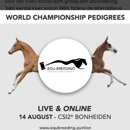
voor het CHIO Rotterdam graag een uitzondering.
"Mijn eerste keer was in 1980, tijdens de alternatieve
Spelen. De sfeer in het Kralingse Bos is uniek, heel
gemoedelijk. Dit jaar ben ik er weer, niet alleen voor
Dinja, maar ook voor Dominique Filion die onze 'The
Boss' succesvol start in de Grand Prix."
Als we hem vragen naar de toekomst, flikkeren zijn
ogen. De blik is gericht op het WK in Aken en de
Olympische Spelen van 2028 in Los Angeles. "De
familie Koele, mede-eigenaren van Mauro Turfhorst,
droomt ervan om met z'n allen naar de Spelen te
gaan. Wij zijn handelaren, dus paarden lang
vasthouden is altijd spannend, maar ik sluit voor 2028
niets uit. We zitten vaak in een spagaat: er is veel
vraag naar de paarden van Dinja, maar als we onze
beste paarden verkopen, houden we Dinja ook niet
vast. Op dit moment zijn hengsten als McLaren,
Mauro en Red Viper dan ook niet te koop."