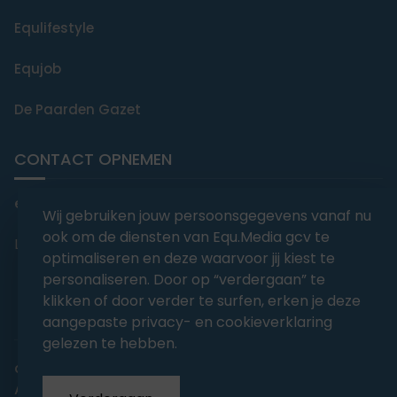
Equlifestyle
Equjob
De Paarden Gazet
CONTACT OPNEMEN
editorial@equmedia.be
Wij gebruiken jouw persoonsgegevens vanaf nu
ook om de diensten van Equ.Media gcv te
Langendamdreef 22 9880 Aalter België
optimaliseren en deze waarvoor jij kiest te
personaliseren. Door op “verdergaan” te
klikken of door verder te surfen, erken je deze
aangepaste privacy- en cookieverklaring
gelezen te hebben.
abonnementsvoorwaarden
Privacy
Algemene voorwaarden