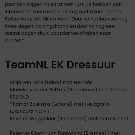
paarden krijgen nu eerst wat rust. Ze hebben een
intensief seizoen achter de rug met onder andere
Rotterdam, het NK en Aken. Daarna hebben we nog
twee dagen trainingskamp en daarna nog een
aantal dagen thuis, voordat we afreizen naar
Crozet.”
TeamNL EK Dressuur
Dinja van Liere (Uden) met Hermès
Marieke van der Putten (Groesbeek) met Zantana
RS2 OLD
Thamar Zweistra (Schore) met Hexagon’s
Luxuriouzz N.O.P.T.
Rowena Weggelaar (Roermond) met Don Quichot
Reserve: Geert-Jan Raateland (Ellemeet) met