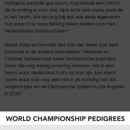
rustigere periode qua sport, nog steeds een rots in
de branding is voor ons. Hij is echt een vaste waarde
in het team. We zijn erg blij dat ook deze eigenaren
hun paard ter beschikking willen stellen voor het
Nederlandse Dressuurteam.”
Naast Dinja en Hermès ziet Van der Meer ook veel
potentie in de andere teamleden: “Marieke en
Thamar hebben ook twee fantastische paarden,
maar die nog weinig ervaring hebben. Het is een
team waar Nederland trots op kan zijn. Een sterk
team waar ook nog veel rek in zit richting het WK
volgend jaar en de Olympische Spelen in Los Angeles
in 2028.”
Jong talent