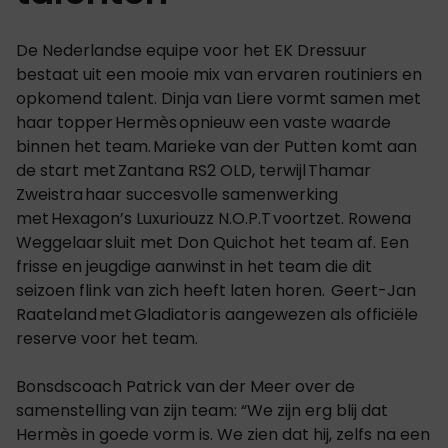
De Nederlandse equipe voor het EK Dressuur
bestaat uit een mooie mix van ervaren routiniers en
opkomend talent. Dinja van Liere vormt samen met
haar topper Hermès opnieuw een vaste waarde
binnen het team. Marieke van der Putten komt aan
de start met Zantana RS2 OLD, terwijl Thamar
Zweistra haar succesvolle samenwerking
met Hexagon’s Luxuriouzz N.O.P.T voortzet. Rowena
Weggelaar sluit met Don Quichot het team af. Een
frisse en jeugdige aanwinst in het team die dit
seizoen flink van zich heeft laten horen. Geert-Jan
Raateland met Gladiator is aangewezen als officiële
reserve voor het team.
Bonsdscoach Patrick van der Meer over de
samenstelling van zijn team: “We zijn erg blij dat
Hermès in goede vorm is. We zien dat hij, zelfs na een