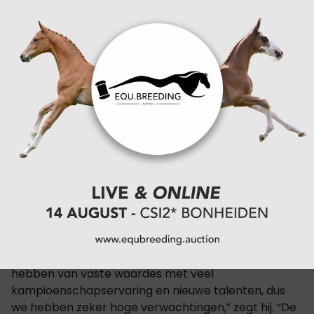
Ook over Rowena Weggelaar is de bondscoach erg
enthousiast. “Met Rowena hebben we een jonge
amazone toegevoegd die eigenlijk al een heel mooi
seizoen heeft gedraaid. Een jeugdige amazone die
met veel sympathie en harmonie rijdt. Dat gaf ons
de doorslag om haar in het team op te nemen,”
aldus de bondscoach.
Verwachtingen voor
het EK
Van der Meer kijkt met vertrouwen uit naar het EK.
“We hebben een erg goed team waarin we een mix
hebben van vaste waardes met veel
kampioenschapservaring en nieuwe talenten, dus
we hebben zeker hoge verwachtingen,” zegt hij. “De