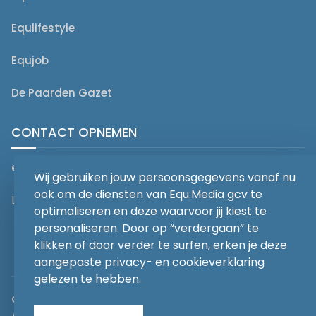
Equlifestyle
Equjob
De Paarden Gazet
CONTACT OPNEMEN
editorial@equmedia.be
Wij gebruiken jouw persoonsgegevens vanaf nu
ook om de diensten van Equ.Media gcv te
Langendamdreef 22 9880 Aalter België
optimaliseren en deze waarvoor jij kiest te
personaliseren. Door op “verdergaan” te
klikken of door verder te surfen, erken je deze
aangepaste privacy- en cookieverklaring
gelezen te hebben.
abonnementsvoorwaarden
Privacy
Algemene voorwaarden