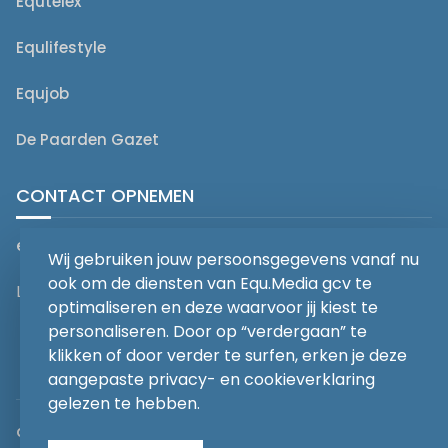
Equtelex
Equlifestyle
Equjob
De Paarden Gazet
CONTACT OPNEMEN
editorial@equmedia.be
Wij gebruiken jouw persoonsgegevens vanaf nu
ook om de diensten van Equ.Media gcv te
Langendamdreef 22 9880 Aalter België
optimaliseren en deze waarvoor jij kiest te
personaliseren. Door op “verdergaan” te
klikken of door verder te surfen, erken je deze
aangepaste privacy- en cookieverklaring
gelezen te hebben.
abonnementsvoorwaarden
Privacy