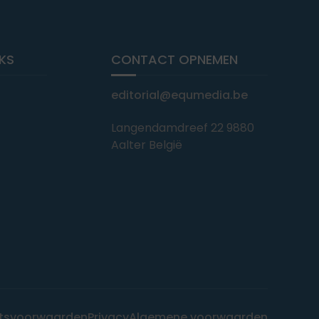
NKS
CONTACT OPNEMEN
editorial@equmedia.be
Langendamdreef 22 9880
Aalter België
tsvoorwaarden
Privacy
Algemene voorwaarden