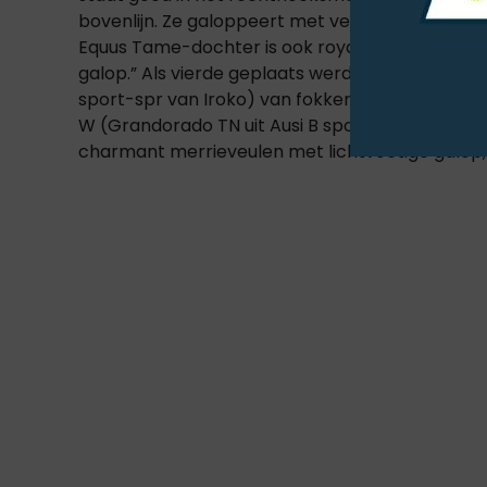
bovenlijn. Ze galoppeert met veel souplesse en
Equus Tame-dochter is ook royaal ontwikkeld, h
galop.” Als vierde geplaats werd de goed ontwi
sport-spr van Iroko) van fokker G.J.G. Venebrug
W (Grandorado TN uit Ausi B sport-spr van Lupic
charmant merrieveulen met lichtvoetige galop,