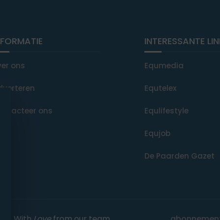
NFORMATIE
INTERESSANTE LI
ver ons
Equmedia
dverteren
Equtelex
ontacteer ons
Equlifestyle
Equjob
De Paarden Gazet
rved. With
Love
from our team.
abonnemen