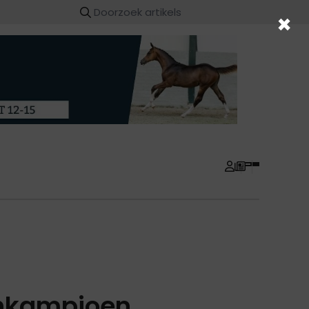
×
enkampioen