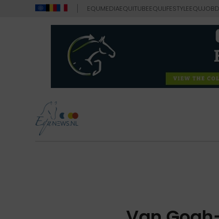
EQUMEDIA
EQUITUBE
EQULIFESTYLE
EQUJOB
D
Van Gogh-