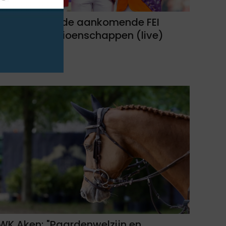
Waar kan je de aankomende FEI
Wereldkampioenschappen (live)
volgen?
06-08-2026
WK Aken; "Paardenwelzijn en