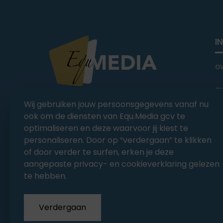
I
o
a
You Ride it We Write it,
Wij gebruiken jouw persoonsgegevens vanaf nu
Equestrian news
C
ook om de diensten van Equ.Media gcv te
optimaliseren en deze waarvoor jij kiest te
personaliseren. Door op “verdergaan” te klikken
of door verder te surfen, erken je deze
aangepaste privacy- en cookieverklaring gelezen
te hebben.
Verdergaan
Copyrights 2026
EQU.MEDIA BV
. All Rights Rese