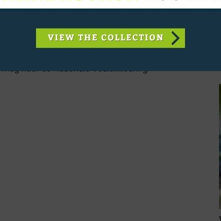
 kan daarin ook gemakkelijk changeren. De Je Suis
eeft een sterke bovenlijn en voldoende balans in
kkelde Ibolensky-dochter Okina (uit Rekina keur
ge uit Den Ham, en ook de als vijfde geplaatst Olly
or) van fokker T. Walkot uit Enschede, een
 mag naar de Nationale Veulenkeuring.