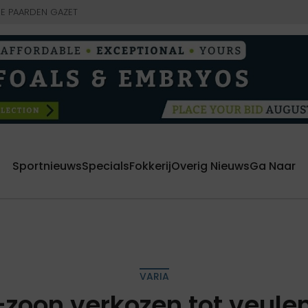
E PAARDEN GAZET
Sportnieuws
Specials
Fokkerij
Overig Nieuws
Ga Naar
VARIA
zoon verkozen tot veul