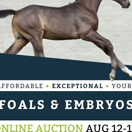
kker Herman Boerdijk versloeg vier
 veulens verdienden een ticket voor de Nationale
(Van Gogh uit Elytair ster van Namelus R) van
e van vier merrieveulens. “Deze Van Gogh-zoon is
tveulen met een sterke bovenlijn. Wat ook heel
 opwaardeert in beweging. Hij galoppeert heel
sievoorzitter Cor Loeffen toe, die samen met
irksen jureert. Fokker Herman Boerdijk is heel blij
. “Ik had van tevoren geen verwachtingen, maar
kregen van andere mensen. Zelf vind ik het ook
rend veulen dus het is mooi dat de jury er ook zo
s die zal ik allemaal verkopen. Dus als er
Jonge verervers
n bellen”, lacht de fokker.
ornamelijk jonge hengsten. Op de tweede plaats
 Cascado E.B. ster van Lucky Boy) van Gerrit en
uis Equus Tame-dochter Orabella L.V. (uit Flora
 Vroomshoop. “De Jack Daniëls E.B.-nakomeling
ikkeld en nog wat arm in de bespiering in de