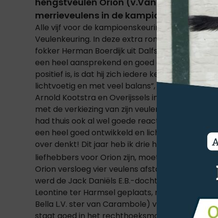
hengstveulen Orion (v.Van Gogh) van fo
merrieveulens in de kampioenskeuring.
Alle vijf voor de kampioenskeuring uitgenodigde
Veulenkeuring. In deze extra ronde kreeg Orion 
fokker Herman Boerdijk uit Dalfsen concurrenti
een heel aansprekend en goed ontwikkeld hengs
positief is, is dat hij zich iedere keer nog weer
lichtvoetig en met veel balans”, lichtte commis
Arnold Kootstra en Overijssels inspecteur Henk D
met de verkiezing van zijn veulen tot kampioen
had thuis ook al wel goede reacties op Orion ge
een heel goed ontwikkeld en lichtvoetig galoppe
over denkt! Dit jaar heb ik drie hengstveulens du
liefhebbers voor Orion zijn, moeten ze maar eve
Orion versloeg vier veulens afstammend van vo
werd de Jack Daniëls E.B.-dochter O Lala EB (uit
Leontine ter Harmsel geplaats, net voor de Je S
Bella L.V. ster van Carambole) van L. Lucas uit
staat goed in het rechthoeksmodel, is goed ontw