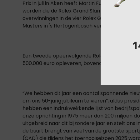
Prix in juli in Aken heeft Martin Fuchs vooral de
worden die de Rolex Grand Slam of Show Jumpi
overwinningen in de vier Rolex Grand Slam Ma
Masters in 's Hertogenbosch vereist zijn.
Een tweede opeenvolgende Rolex Grand Slam M
500.000 euro opleveren, bovenop het prijzengel
“We hebben dit jaar een aantal spannende ni
om ons 50-jarig jubileum te vieren”, aldus pre
hebben een indrukwekkende lijst van bedrijfspa
onze oprichting in 1975 meer dan 200 miljoen doll
uitgebreid naar dit bijzondere jaar en stelt ons i
de buurt brengt van veel van de grootste sportp
(CAD) die tijdens het toernooiseizoen 2025 word