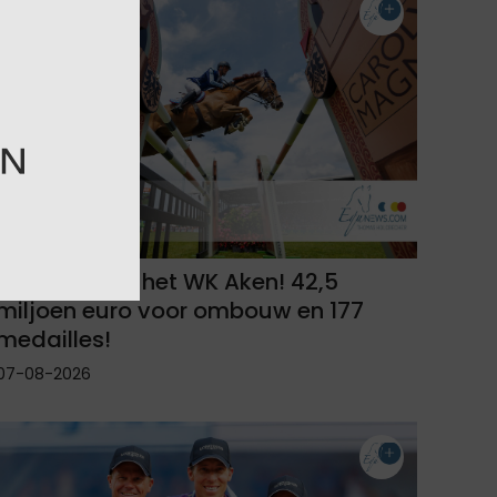
Aftellen naar het WK Aken! 42,5
miljoen euro voor ombouw en 177
medailles!
07-08-2026