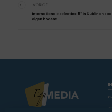
VORIGE
Internationale selecties: 5* in Dublin en spo
eigen bodem!
I
o
a