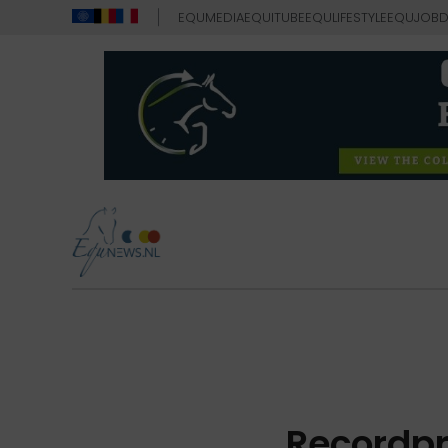
EQUMEDIA
EQUITUBE
EQULIFESTYLE
EQUJOB
D
Recordpri