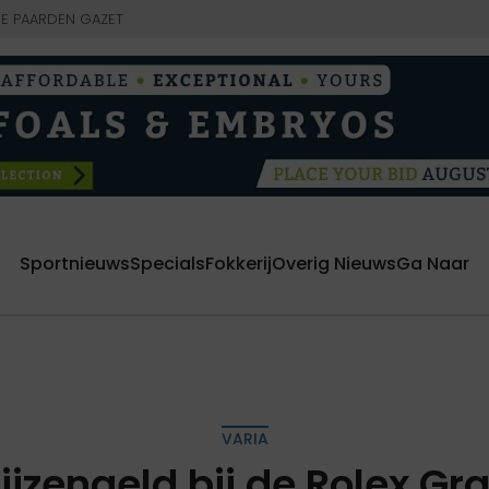
E PAARDEN GAZET
Sportnieuws
Specials
Fokkerij
Overig Nieuws
Ga Naar
VARIA
jzengeld bij de Rolex Gra