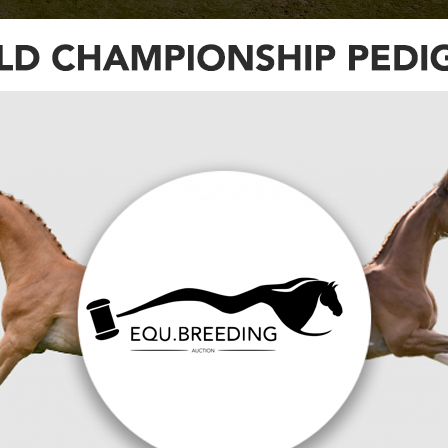
chiedenis schrijven met een totaal
ex Grand Prix. Dat is namelijk het grootste
ngsport is uitgereikt.
aakt van de viering van het 50-jarig bestaan van
 vorig jaar. Daarmee wordt de komende CPKC
 nieuw record voor Spruce Meadows.
Fuchs met Leone Jei voor de derde keer op rij de
nen. Maar door zijn overwinning in de Rolex Grand