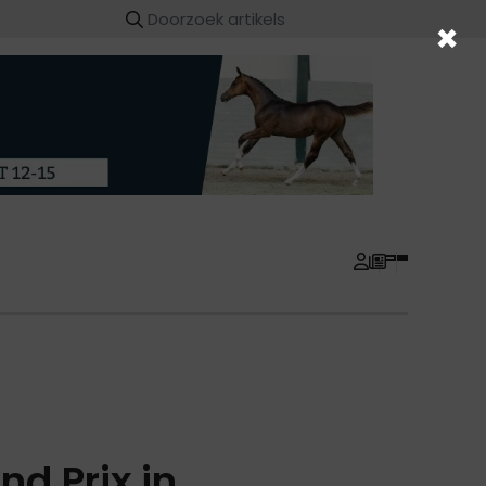
×
nd Prix in