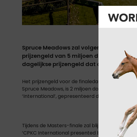
Spruce Meadows zal volgende maand ges
prijzengeld van 5 miljoen dollar in de Rol
dagelijkse prijzengeld dat ooit in de spri
Het prijzengeld voor de finaledag, die deel uitm
Spruce Meadows, is 2 miljoen dollar hoger dan
‘International’, gepresenteerd door Rolex, een
Tijdens de Masters-finale zal blijken of Martin 
‘CPKC International presented by Rolex’ kan win