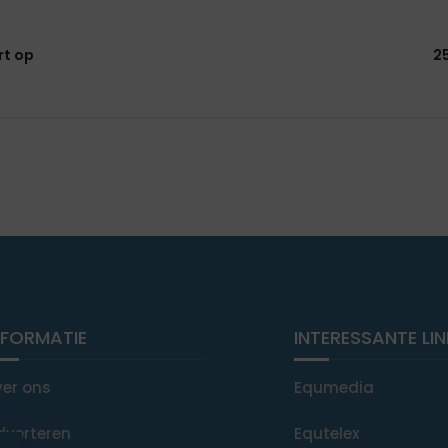
rt op
2
NFORMATIE
INTERESSANTE LI
ver ons
Equmedia
dverteren
Equtelex