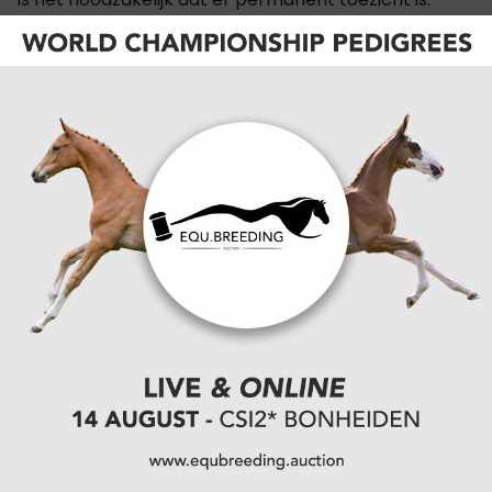
Draagvlak in de omgeving
Volgens Koopmans is de relatie met de buurt goed
en is er veel wederzijds begrip. “We draaien hier al
jaren en doen er alles aan om geen overlast te
veroorzaken. Sterker nog, ik hoor vooral positieve
geluiden. Dat willen we zo houden – tegenover
elkaar komen te staan, daar heeft niemand iets
aan.”
Gemeente enthousiast,
zorgen over recreatie
ontkracht