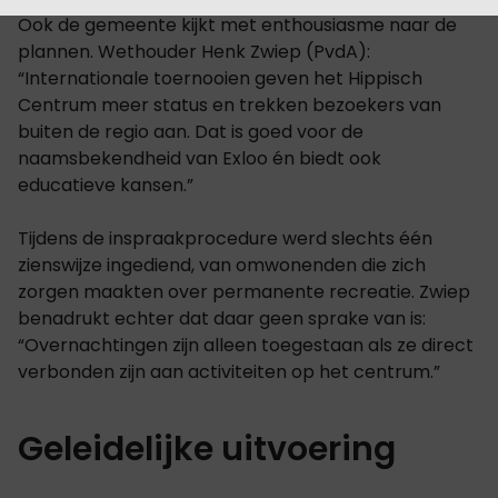
Ook de gemeente kijkt met enthousiasme naar de
plannen. Wethouder Henk Zwiep (PvdA):
“Internationale toernooien geven het Hippisch
Centrum meer status en trekken bezoekers van
buiten de regio aan. Dat is goed voor de
naamsbekendheid van Exloo én biedt ook
educatieve kansen.”
Tijdens de inspraakprocedure werd slechts één
zienswijze ingediend, van omwonenden die zich
zorgen maakten over permanente recreatie. Zwiep
benadrukt echter dat daar geen sprake van is:
“Overnachtingen zijn alleen toegestaan als ze direct
verbonden zijn aan activiteiten op het centrum.”
Geleidelijke uitvoering