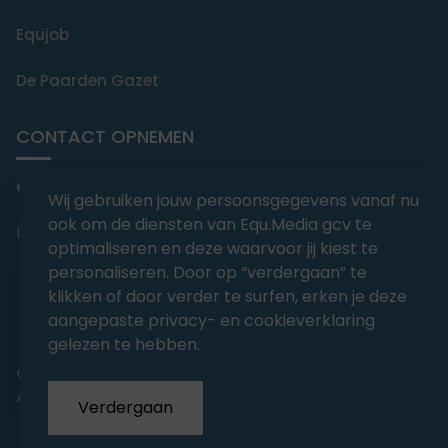
Equjob
De Paarden Gazet
CONTACT OPNEMEN
editorial@equmedia.be
Wij gebruiken jouw persoonsgegevens vanaf nu
ook om de diensten van Equ.Media gcv te
Langendamdreef 22 9880 Aalter België
optimaliseren en deze waarvoor jij kiest te
personaliseren. Door op “verdergaan” te
klikken of door verder te surfen, erken je deze
aangepaste privacy- en cookieverklaring
gelezen te hebben.
abonnementsvoorwaarden
Privacy
Algemene voorwaarden
Verdergaan
Copyrights 2026
EQU.MEDIA BV
. All Rights Reserved.
With
Love
from our team.