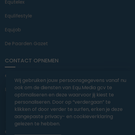
Equtelex
Equlifestyle
Equjob
De Paarden Gazet
CONTACT OPNEMEN
editorial@equmedia.be
Wij gebruiken jouw persoonsgegevens vanaf nu
ook om de diensten van Equ.Media gcv te
Langendamdreef 22 9880 Aalter België
optimaliseren en deze waarvoor jij kiest te
personaliseren. Door op “verdergaan” te
klikken of door verder te surfen, erken je deze
aangepaste privacy- en cookieverklaring
gelezen te hebben.
abonnementsvoorwaarden
Privacy