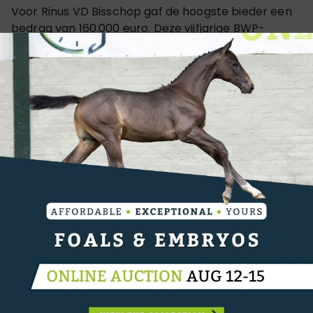
Voor Rinus VD Bisschop gaf de hoogste bieder een
bedrag van 160.000 euro. Deze vijfjarige BWP-
hengst komt uit For Pleasure x Jackpot Van't
Hagenhof x Radco d'Houtveld.
Zijn vader presteerde
succesvol in de internationale ring onder het zadel
van Marcus Henning en leverde Luciana Diniz's
Olympic Fit For Fun, Scott Brash Hello Forever en
Kevin Staut's For Joy Van't Zorgvliet.
Zijn moederlijn
komt uit Usha Van't Roosaker.
VIDEO: Rummikub de Muze