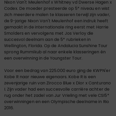
Nixon Van't Meulenhof x Whitney vd Dwerse Hagen x
Codex.
De moeder presteerde op 5* niveau en wist
zich meerdere malen te klasseren terwijl zijn vader,
de 9-jarige Nixon Van't Meulenhof een indruk heeft
gemaakt in de internationale ring eerst met Harrie
Smolders en vervolgens met Jos Verloy die
succesvol deelnam aan de 5* rubrieken in
Wellington, Florida. Op de Andalucia Sunshine Tour
sprong Rummikub al naar enkele klasseringen én
een overwinning in de Youngster Tour.
Voor een bedrag van 225.000 euro ging de KWPN'er
Kobe R naar nieuwe eigenaars. Kobe R is een
zevenjarige ruin van Zirocco Blue x Dior x Canturano
I. Zijn vader had een succesvolle carrière achter de
rug
onder het zadel van Jur Vrieling met vele CSI5*
overwinningen en een Olympische deelname in Rio
2016.