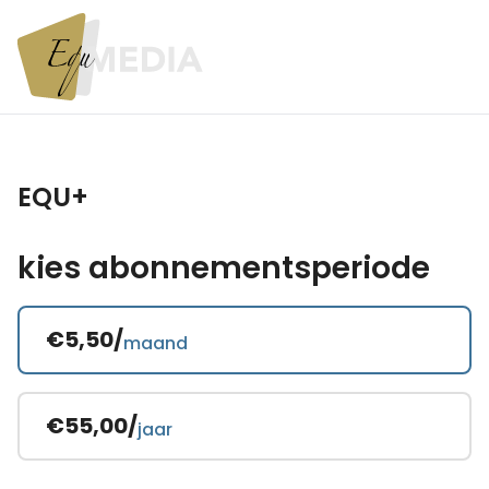
EQU+
kies abonnementsperiode
€5,50/
maand
€55,00/
jaar