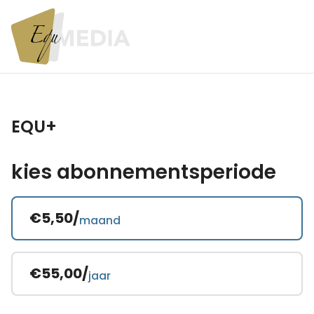
EQU+
kies abonnementsperiode
€5,50/
maand
€55,00/
jaar