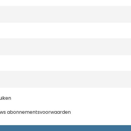
uiken
ews
abonnementsvoorwaarden